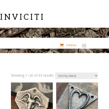
INVICITI
Aged Pendants
0 Items
Sorted
Showing 1–20 of 63 results
by
latest